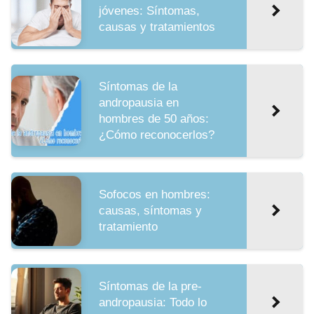
jóvenes: Síntomas,
causas y tratamientos
Síntomas de la
andropausia en
hombres de 50 años:
¿Cómo reconocerlos?
Sofocos en hombres:
causas, síntomas y
tratamiento
Síntomas de la pre-
andropausia: Todo lo