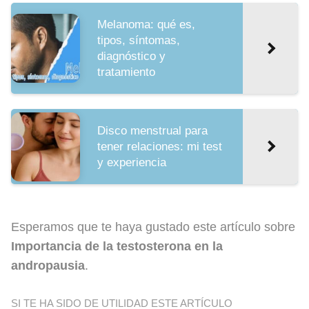
Melanoma: qué es,
tipos, síntomas,
diagnóstico y
tratamiento
Disco menstrual para
tener relaciones: mi test
y experiencia
Esperamos que te haya gustado este artículo sobre
Importancia de la testosterona en la
andropausia
.
SI TE HA SIDO DE UTILIDAD ESTE ARTÍCULO