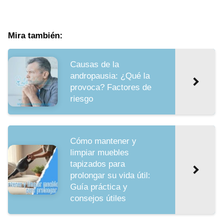
Mira también:
Causas de la
andropausia: ¿Qué la
provoca? Factores de
riesgo
Cómo mantener y
limpiar muebles
tapizados para
prolongar su vida útil:
Guía práctica y
consejos útiles