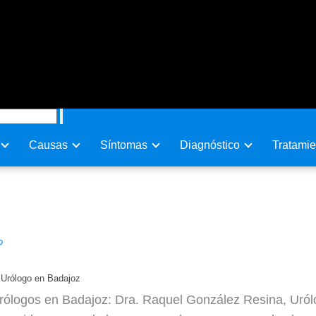
Causas
Sí­ntomas
Diagnóstico
Tratamie
Resina, Urólogo en Badajoz
o
 Urólogo en Badajoz
rólogos en Badajoz: Dra. Raquel González Resina, Urólo