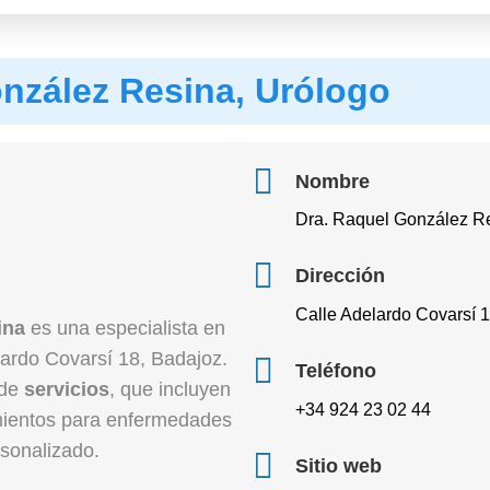
nzález Resina, Urólogo
Nombre
Dra. Raquel González Re
Dirección
Calle Adelardo Covarsí 
ina
es una especialista en
ardo Covarsí 18, Badajoz.
Teléfono
 de
servicios
, que incluyen
+34 924 23 02 44
mientos para enfermedades
sonalizado.
Sitio web