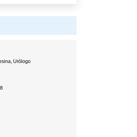
sina, Urólogo
18