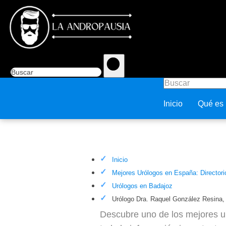
Inicio
Qué es
Urólogo Dra. Raquel González 
Inicio
Mejores Urólogos en España: Directori
Urólogos en Badajoz
Urólogo Dra. Raquel González Resina,
Descubre uno de los mejores u