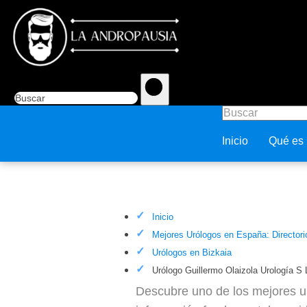
Inicio
Qué es
Urólogo Guillermo Olaizola Uro
Inicio
Mejores Urólogos en España: Directori
Urólogos en Bizkaia
Urólogo Guillermo Olaizola Urología S 
Descubre uno de los mejores ur