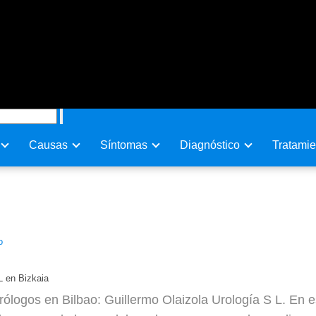
Causas
Sí­ntomas
Diagnóstico
Tratamie
logía S L en Bizkaia
o
L en Bizkaia
ólogos en Bilbao: Guillermo Olaizola Urología S L. En es