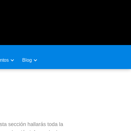
ntos
Blog
ta sección hallarás toda la