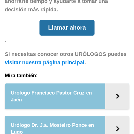
ahorrarte tiempo y ayudarte a tomar una
decisión más rápida.
Llamar ahora
.
Si necesitas conocer otros URÓLOGOS puedes
visitar nuestra página principal
.
Mira también:
Urólogo Francisco Pastor Cruz en
Jaén
Urólogo Dr. J.a. Mosteiro Ponce en
Lugo