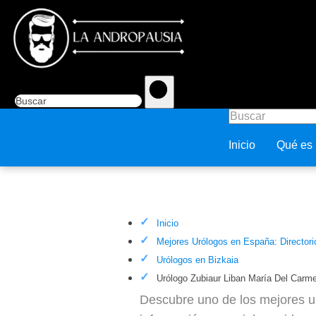
Inicio
Qué es
Urólogo Zubiaur Liban María D
Inicio
Mejores Urólogos en España: Directori
Urólogos en Bizkaia
Urólogo Zubiaur Liban María Del Carm
Descubre uno de los mejores ur