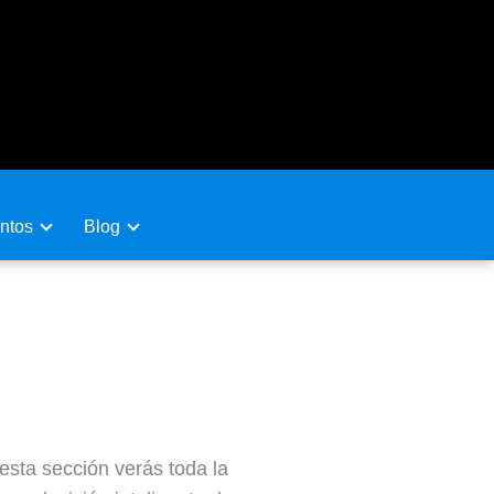
ntos
Blog
sta sección verás toda la