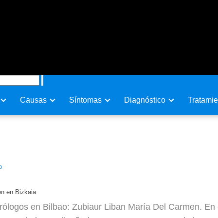
Causas
Sí­ntomas
Diagnóstico
Tratamie
el Carmen en Bizkaia
o
en en Bizkaia
ólogos en Bilbao: Zubiaur Liban María Del Carmen. En e