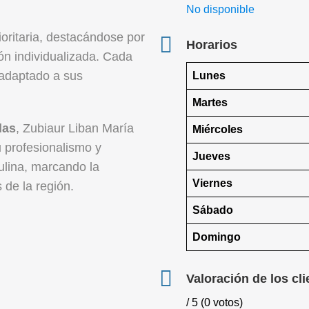
No disponible
ioritaria, destacándose por
Horarios
ón individualizada. Cada
 adaptado a sus
Lunes
Martes
las
, Zubiaur Liban María
Miércoles
 profesionalismo y
Jueves
lina, marcando la
Viernes
s de la región.
Sábado
Domingo
Valoración de los cli
/ 5 (0 votos)