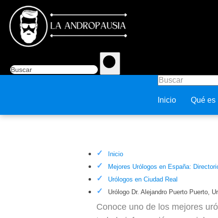
Inicio
Qué es
Urólogo Dr. Alejandro Puerto P
Inicio
Mejores Urólogos en España: Directori
Urólogos en Ciudad Real
Urólogo Dr. Alejandro Puerto Puerto, U
Conoce uno de los mejores uról