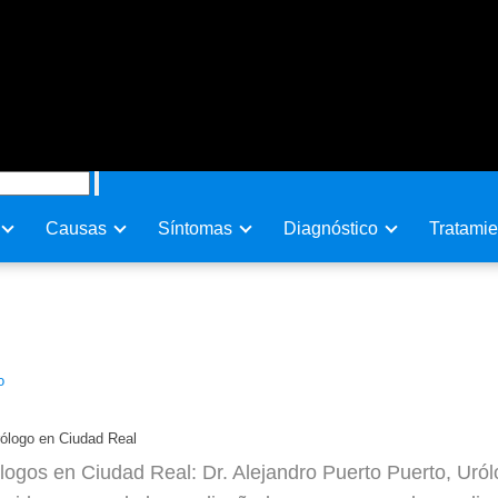
Causas
Sí­ntomas
Diagnóstico
Tratamie
uerto, Urólogo en Ciudad Real
o
rólogo en Ciudad Real
ogos en Ciudad Real: Dr. Alejandro Puerto Puerto, Uról