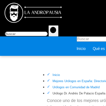
Inicio
Qué es
Urólogo Dr. Andrés De Palaci
Inicio
Mejores Urólogos en España: Directori
Urólogos en Comunidad de Madrid
Urólogo Dr. Andrés De Palacio Españ
Conoce uno de los mejores uról