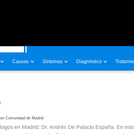
Causas
Sí­ntomas
Diagnóstico
Tratamie
o España en Comunidad de Madr
o
a en Comunidad de Madrid
ogos en Madrid: Dr. Andrés De Palacio España. En esta