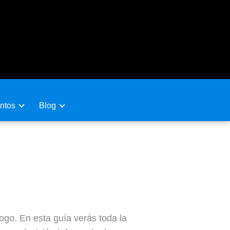
ntos
Blog
dad de Madrid
go. En esta guía verás toda la