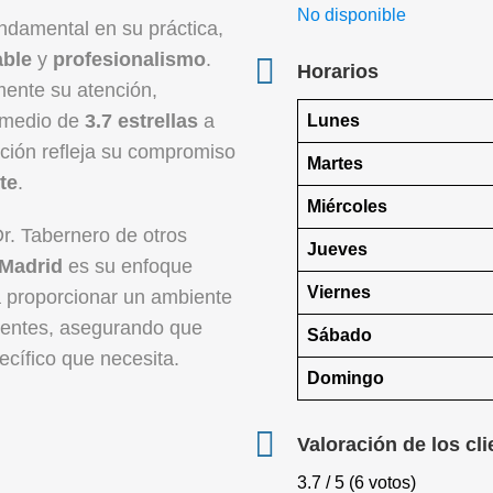
No disponible
undamental en su práctica,
able
y
profesionalismo
.
Horarios
mente su atención,
romedio de
3.7 estrellas
a
Lunes
ación refleja su compromiso
Martes
te
.
Miércoles
Dr. Tabernero de otros
Jueves
Madrid
es su enfoque
Viernes
a proporcionar un ambiente
ientes, asegurando que
Sábado
ecífico que necesita.
Domingo
Valoración de los cli
3.7 / 5 (6 votos)