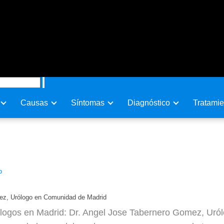
Causas
Sí­ntomas
Diagnóstico
Tratamie
nero Gomez, Urólogo en Comuni
o
ez, Urólogo en Comunidad de Madrid
logos en Madrid: Dr. Angel Jose Tabernero Gomez, Urólo