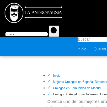
Inicio
Qué es
Urólogo Dr. Angel Jose Taber
Inicio
Mejores Urólogos en España: Directori
Urólogos en Comunidad de Madrid
Urólogo Dr. Angel Jose Tabernero Gom
Conoce uno de los mejores uró