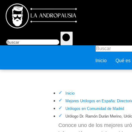
Inicio
Qué es
Urólogo Dr. Ramón Durán Meri
Inicio
Mejores Urólogos en España: Directori
Urólogos en Comunidad de Madrid
Urólogo Dr. Ramón Durán Merino, Uró
Conoce uno de los mejores uró