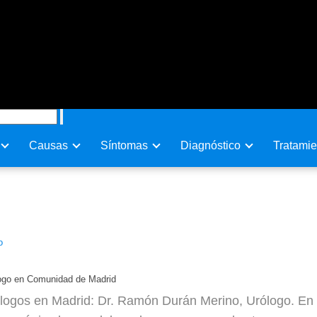
Causas
Sí­ntomas
Diagnóstico
Tratamie
no, Urólogo en Comunidad de 
o
logo en Comunidad de Madrid
logos en Madrid: Dr. Ramón Durán Merino, Urólogo. En e