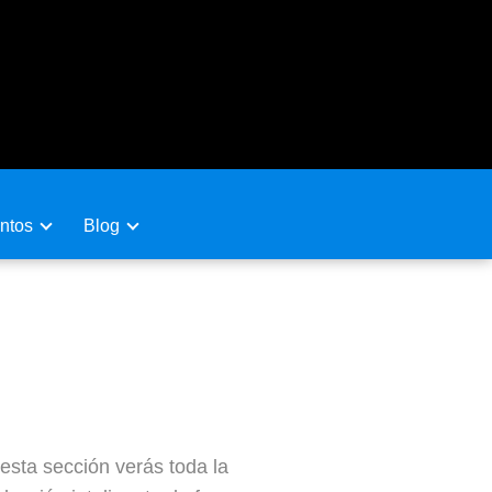
ntos
Blog
Madrid
sta sección verás toda la