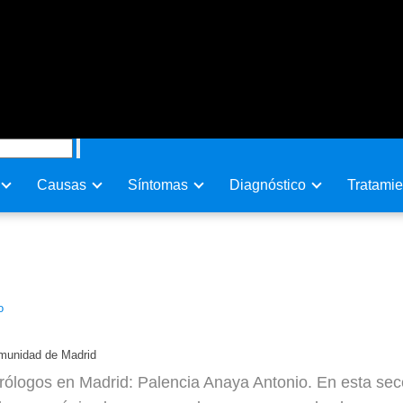
Causas
Sí­ntomas
Diagnóstico
Tratamie
io en Comunidad de Madrid
o
omunidad de Madrid
ólogos en Madrid: Palencia Anaya Antonio. En esta secc