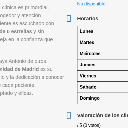
No disponible
 clínica es primordial,
ogedor y atención
Horarios
iente es escuchado con
de 0 estrellas
y sin
Lunes
eja en la confianza que
Martes
Miércoles
aya Antonio de otros
Jueves
idad de Madrid
es su
Viernes
cio y la dedicación a conocer
e cada paciente,
Sábado
tado y eficaz.
Domingo
Valoración de los cli
/ 5 (0 votos)