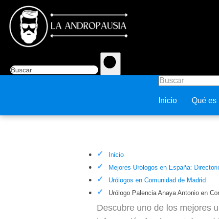
Inicio
Qué es
Urólogo Palencia Anaya Anton
Inicio
Mejores Urólogos en España: Directori
Urólogos en Comunidad de Madrid
Urólogo Palencia Anaya Antonio en C
Descubre uno de los mejores ur