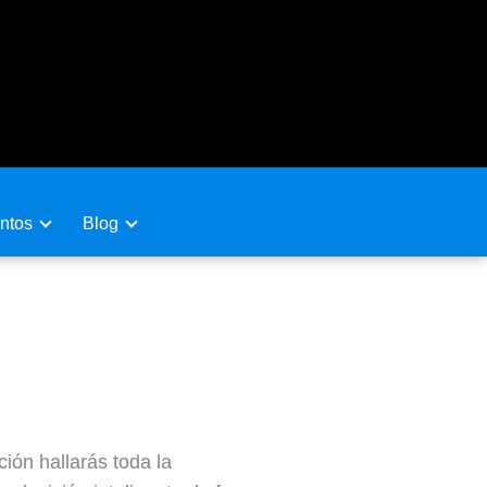
ntos
Blog
ión hallarás toda la