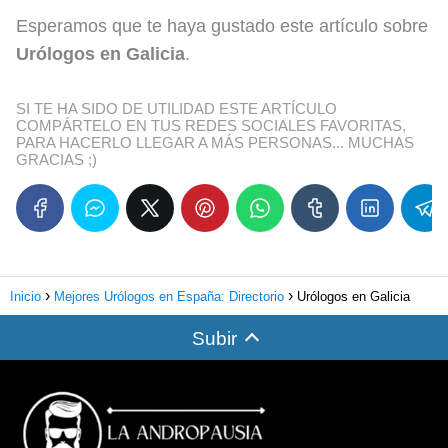
Esperamos que te haya gustado este artículo sobre
Urólogos en Galicia
.
SI TE HA SIDO DE UTILIDAD ESTE ARTÍCULO
COMPÁRTELO EN TUS REDES SOCIALES FAVORITAS,
PARA HACERLO LLEGAR A MÁS PERSONAS... MUCHAS
GRACIAS ;)
Inicio
Mejores Urólogos en España: Directorio
Urólogos en Galicia
Subir