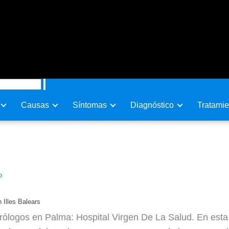
Causas
Sí­ntomas
Diagnóstico
Tratamie
Salud en Illes Balears
o
 Illes Balears
ólogos en Palma: Hospital Virgen De La Salud. En esta 