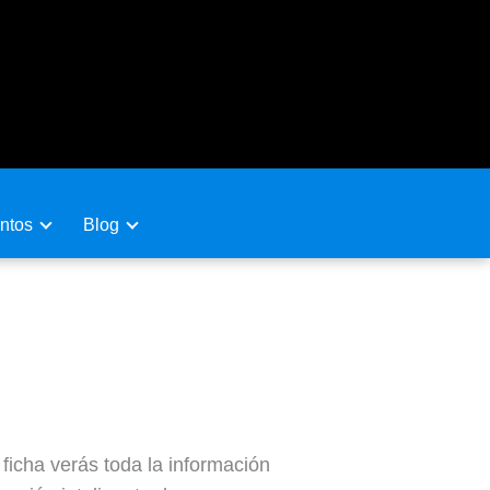
ntos
Blog
ficha verás toda la información