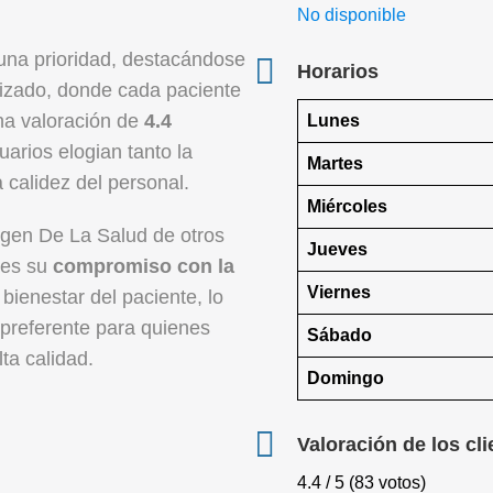
No disponible
una prioridad, destacándose
Horarios
lizado, donde cada paciente
una valoración de
4.4
Lunes
arios elogian tanto la
Martes
a calidez del personal.
Miércoles
irgen De La Salud de otros
Jueves
 es su
compromiso con la
Viernes
bienestar del paciente, lo
 preferente para quienes
Sábado
ta calidad.
Domingo
Valoración de los cli
4.4 / 5 (83 votos)