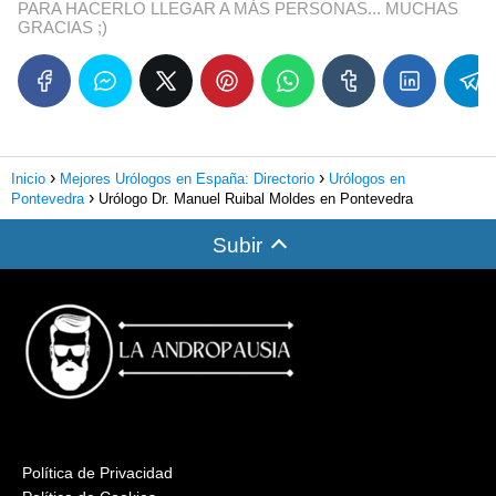
PARA HACERLO LLEGAR A MÁS PERSONAS... MUCHAS
GRACIAS ;)
Inicio
Mejores Urólogos en España: Directorio
Urólogos en
Pontevedra
Urólogo Dr. Manuel Ruibal Moldes en Pontevedra
Subir
Política de Privacidad