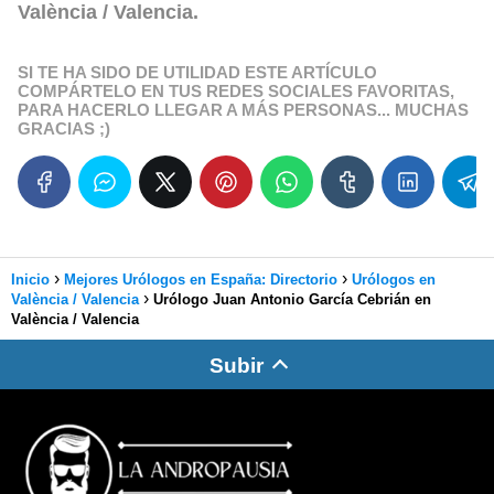
València / Valencia
.
SI TE HA SIDO DE UTILIDAD ESTE ARTÍCULO
COMPÁRTELO EN TUS REDES SOCIALES FAVORITAS,
PARA HACERLO LLEGAR A MÁS PERSONAS... MUCHAS
GRACIAS ;)
Inicio
Mejores Urólogos en España: Directorio
Urólogos en
València / Valencia
Urólogo Juan Antonio García Cebrián en
València / Valencia
Subir