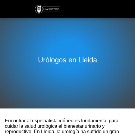
Urólogos en Lleida
Encontrar al especialista idóneo es fundamental para
cuidar la salud urológica el bienestar urinario y
reproductivo. En Lleida, la urología ha sufrido un gran