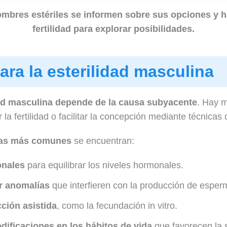
mbres estériles se informen sobre sus opciones y h
fertilidad para explorar posibilidades.
ara la esterilidad masculina
idad masculina depende de la causa subyacente
. Hay m
la fertilidad o facilitar la concepción mediante técnicas
cas más comunes
se encuentran:
nales
para equilibrar los niveles hormonales.
ir anomalías
que interfieren con la producción de esper
ción asistida
, como la fecundación in vitro.
dificaciones en los hábitos de vida
que favorecen la s