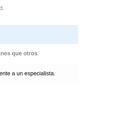
d.
unes que otros
.
nte a un especialista.