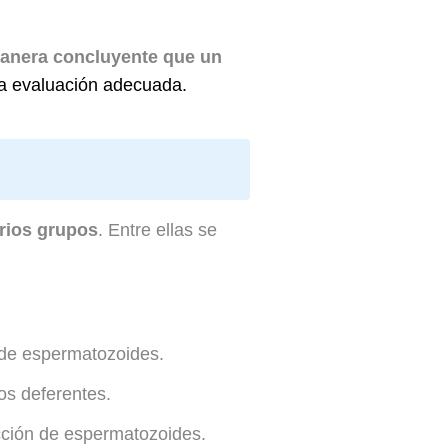
manera concluyente que un
na evaluación adecuada.
arios grupos
. Entre ellas se
de espermatozoides.
s deferentes.
cción de espermatozoides.