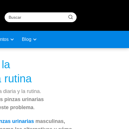
ntos
Blog
 la
 rutina
diaria y la rutina.
s pinzas urinarias
este problema
.
nzas urinarias
masculinas,