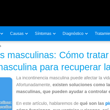
Causas
Sí­ntomas
Diagnóstico
Tratamie
s
as masculinas: Cómo tratar
masculina para recuperar la
La incontinencia masculina puede afectar la vida 
Afortunadamente,
existen soluciones como la
masculinas, que pueden ayudar a controlar 
En este artículo, hablaremos de
qué son las
pi