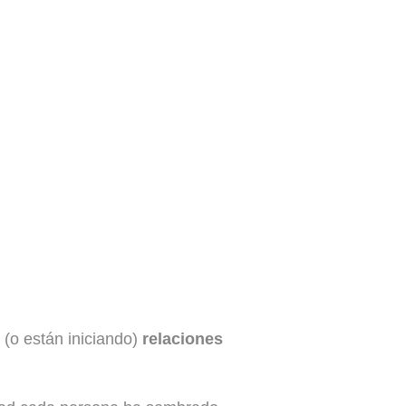
50 es Posible [2025]
 (o están iniciando)
relaciones