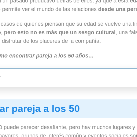
n un pasado productivo detrás de ellos, ya que a esta 
 permite ver el mundo de las relaciones
desde una per
casos de quienes piensan que su edad se vuelve una li
e,
pero esto no es más que un sesgo cultural
, una fa
y disfrutar de los placeres de la compañía.
mo encontrar pareja a los 50 años…
?
r pareja a los 50
 puede parecer desafiante, pero hay muchos lugares y 
 mayores, grupos de interés común y eventos sociales so