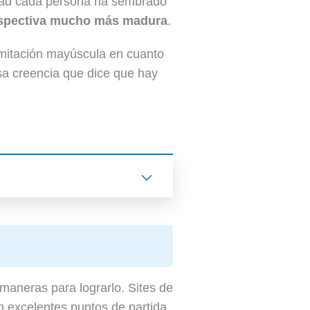
edad cada persona ha sembrado
spectiva mucho más madura
.
mitación mayúscula en cuanto
lsa creencia que dice que hay
maneras para lograrlo. Sites de
n excelentes puntos de partida