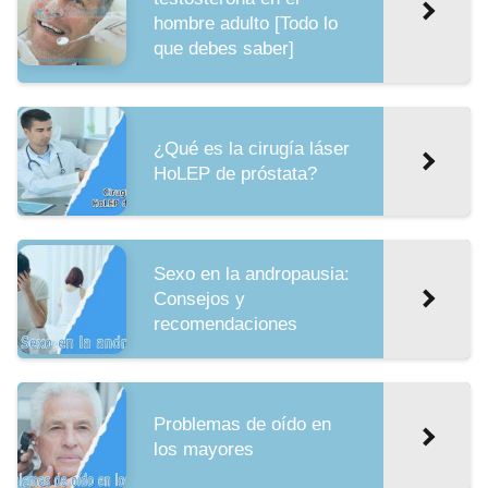
hombre adulto [Todo lo
que debes saber]
¿Qué es la cirugía láser
HoLEP de próstata?
Sexo en la andropausia:
Consejos y
recomendaciones
Problemas de oído en
los mayores